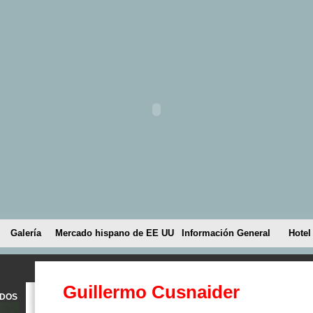
Galería
Mercado hispano de EE UU
Información General
Hotel
Guillermo Cusnaider
IDOS