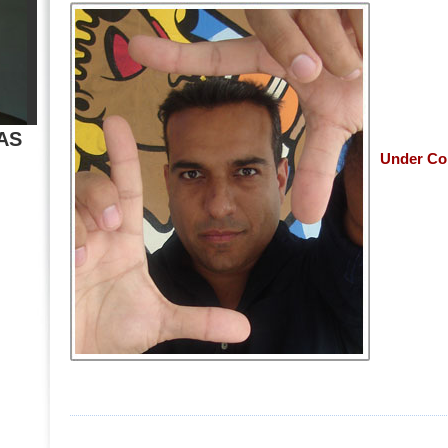
AS
Under Co