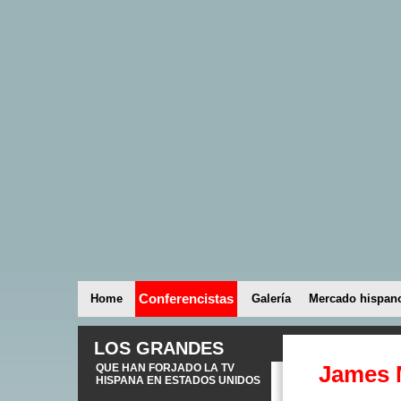
Conferencistas
Home
Galería
Mercado hispan
LOS GRANDES
James
QUE HAN FORJADO LA TV
HISPANA EN ESTADOS UNIDOS